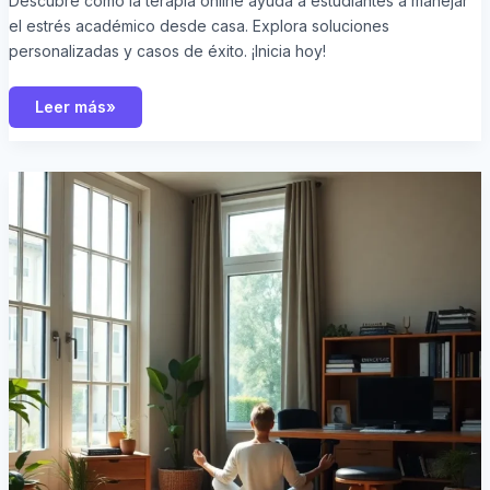
Descubre cómo la terapia online ayuda a estudiantes a manejar
el estrés académico desde casa. Explora soluciones
personalizadas y casos de éxito. ¡Inicia hoy!
Leer más»
Terapia
Online
para
el
Burnout:
Encuentra
Alivio
Rápido
y
Efectivo