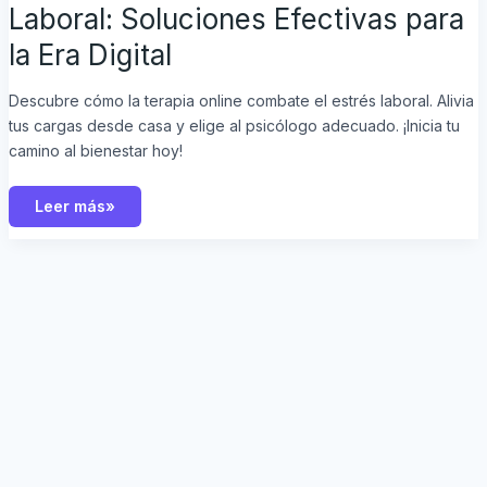
Laboral: Soluciones Efectivas para
la Era Digital
Descubre cómo la terapia online combate el estrés laboral. Alivia
tus cargas desde casa y elige al psicólogo adecuado. ¡Inicia tu
camino al bienestar hoy!
Leer más»
Terapia
Cognitivo-
Conductual
para
el
Estrés:
Estrategias