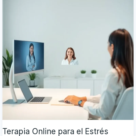
el
Estrés
Laboral:
Soluciones
Efectivas
para
la
Era
Digital
Terapia Online para el Estrés