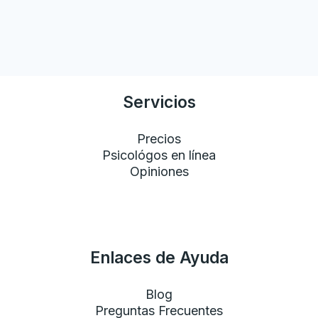
Descubre cómo la Terapia Cognitivo-Conductual puede
transformar tu vida al combatir el estrés. Aprende estrategias
efectivas y comienza tu cambio.
Leer más»
Servicios
Precios
Psicológos en línea
Opiniones
Enlaces de Ayuda
Blog
Preguntas Frecuentes