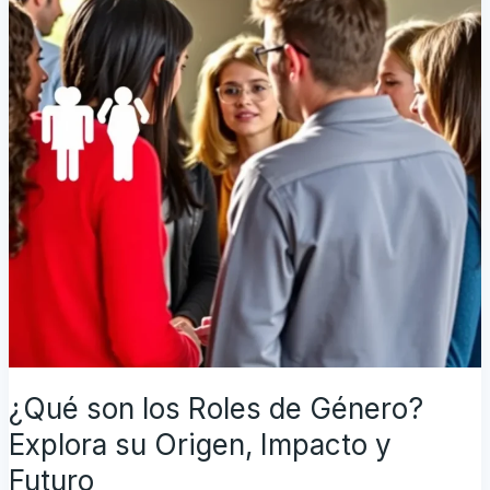
su
Origen,
Impacto
y
Futuro
¿Qué son los Roles de Género?
Explora su Origen, Impacto y
Futuro