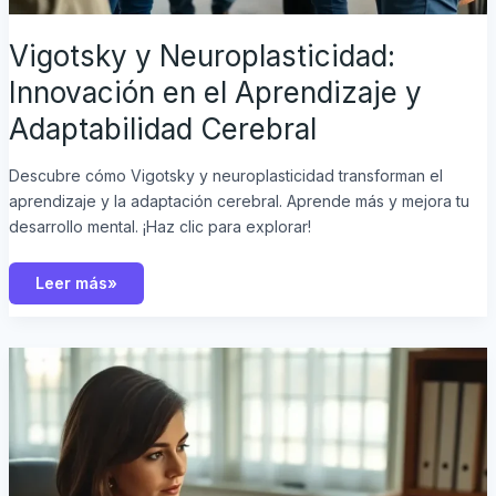
Vigotsky y Neuroplasticidad:
Innovación en el Aprendizaje y
Adaptabilidad Cerebral
Descubre cómo Vigotsky y neuroplasticidad transforman el
aprendizaje y la adaptación cerebral. Aprende más y mejora tu
desarrollo mental. ¡Haz clic para explorar!
Leer más»
¿Qué
es
la
Violencia
Económica?
Comprende
su
Impacto
y
Cómo