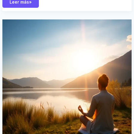
Leer más»
¿Qué
Es
Eudaimonia?
Cómo
Descubrir
y
Alcanzar
Tu
Bienestar
Interior