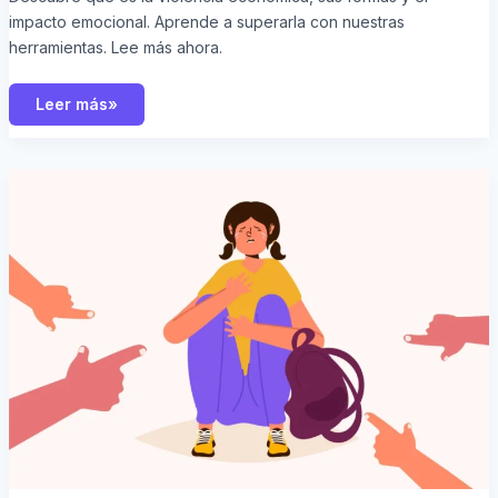
impacto emocional. Aprende a superarla con nuestras
herramientas. Lee más ahora.
Leer más»
Tipos
de
Acoso:
Identifica
y
Protege
tu
Bienestar