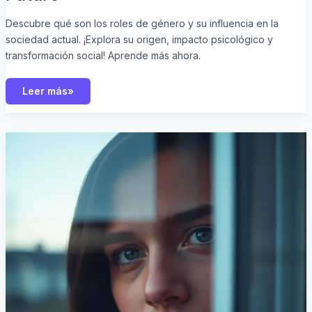
Descubre qué son los roles de género y su influencia en la
sociedad actual. ¡Explora su origen, impacto psicológico y
transformación social! Aprende más ahora.
Leer más»
¿Qué
es
el
Síndrome
de
Lima?
Descubre
el
Fascinante
Fenómeno
Psicológico