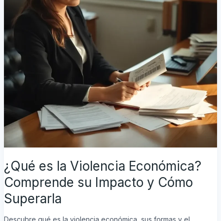
Superarla
¿Qué es la Violencia Económica?
Comprende su Impacto y Cómo
Superarla
Descubre qué es la violencia económica, sus formas y el