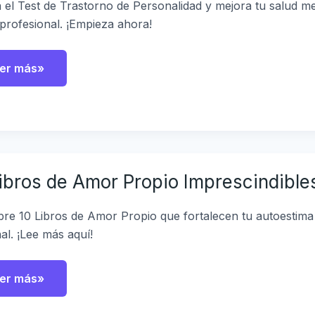
jorar
a el Test de Trastorno de Personalidad y mejora tu salud 
profesional. ¡Empieza ahora!
enestar
ntal
er más»
bros
ibros de Amor Propio Imprescindible
mor
opio
prescindibles
re 10 Libros de Amor Propio que fortalecen tu autoestima 
ra
al. ¡Lee más aquí!
ansformar
da
er más»