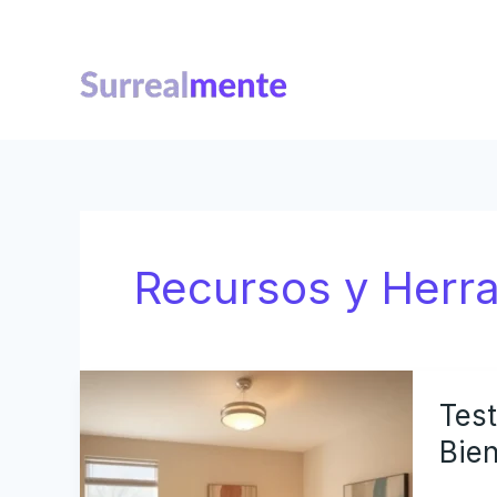
Ir
al
contenido
Recursos y Herra
Te
de
Test
Tr
de
Bien
Pe
De
C