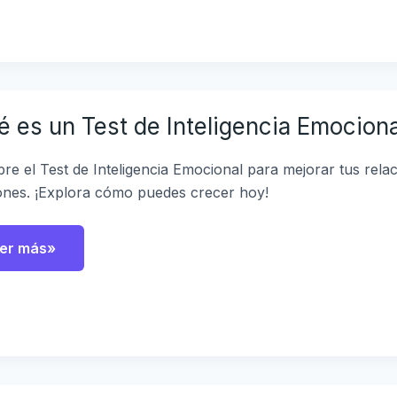
ué
 es un Test de Inteligencia Emociona
st
teligencia
re el Test de Inteligencia Emocional para mejorar tus relac
ocional?
nes. ¡Explora cómo puedes crecer hoy!
er más»
ómo