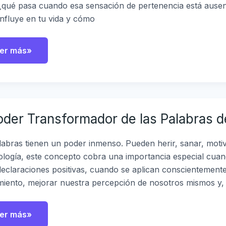
da
¿qué pasa cuando esa sensación de pertenencia está ausent
nfluye en tu vida y cómo
er más»
der
oder Transformador de las Palabras d
ansformador
s
labras
labras tienen un poder inmenso. Pueden herir, sanar, motiv
cología, este concepto cobra una importancia especial cua
irmación
declaraciones positivas, cuando se aplican conscientemente
icología
iento, mejorar nuestra percepción de nosotros mismos y,
er más»