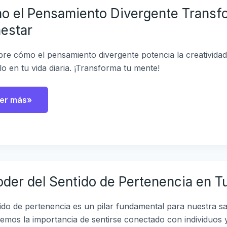
 el Pensamiento Divergente Transfo
nsamiento
vergente
estar
ansforma
eatividad
re cómo el pensamiento divergente potencia la creatividad 
enestar
lo en tu vida diaria. ¡Transforma tu mente!
er más»
der
oder del Sentido de Pertenencia en T
l
ntido
rtenencia
tido de pertenencia es un pilar fundamental para nuestra s
emos la importancia de sentirse conectado con individuos