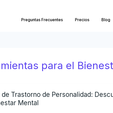
Preguntas Frecuentes
Precios
Blog
mientas para el Bienest
st
 de Trastorno de Personalidad: Des
astorno
estar Mental
rsonalidad:
scubre
ómo