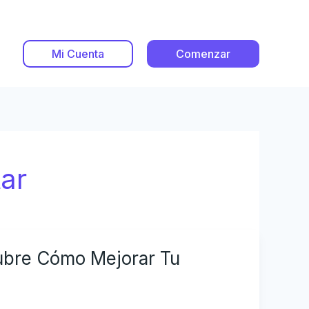
Mi Cuenta
Comenzar
ar
cubre Cómo Mejorar Tu