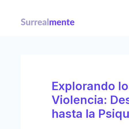
Ir
Navegación
al
de
contenido
entradas
Explorando lo
Violencia: De
hasta la Psiq